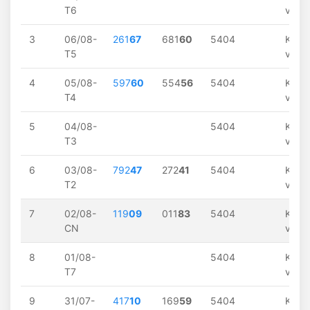
T6
về
3
06/08-
261
67
681
60
5404
Khôn
T5
về
4
05/08-
597
60
554
56
5404
Khôn
T4
về
5
04/08-
5404
Khôn
T3
về
6
03/08-
792
47
272
41
5404
Khôn
T2
về
7
02/08-
119
09
011
83
5404
Khôn
CN
về
8
01/08-
5404
Khôn
T7
về
9
31/07-
417
10
169
59
5404
Khôn