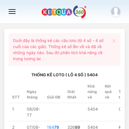
Dưới đây là thống kê các cầu loto (lô 4 số - 4 số
cuối của các giải). Thống kê số lần về và đã về
những ngày nào. Sau đó phân tích khả năng về
trong tương lai
THỐNG KÊ LOTO ( LÔ 4 SỐ ) 5404
Khả
Kết
Ngày
Giải
năng
quả
Trạn
STT
tháng
Giải ĐB
Nhất
về
về
thái
1
08/08-
5404
Chờ..
T7
2
07/08-
164
79
326
89
5404
Khôn