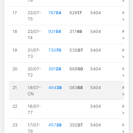
T6
về
17
23/07-
787
54
629
17
5404
Khôn
T5
về
18
22/07-
921
54
317
49
5404
Khôn
T4
về
19
21/07-
730
70
535
07
5404
Khôn
T3
về
20
20/07-
391
28
668
50
5404
Khôn
T2
về
21
19/07-
464
38
083
68
5404
Khôn
CN
về
22
18/07-
5404
Khôn
T7
về
23
17/07-
457
39
350
27
5404
Khôn
T6
về