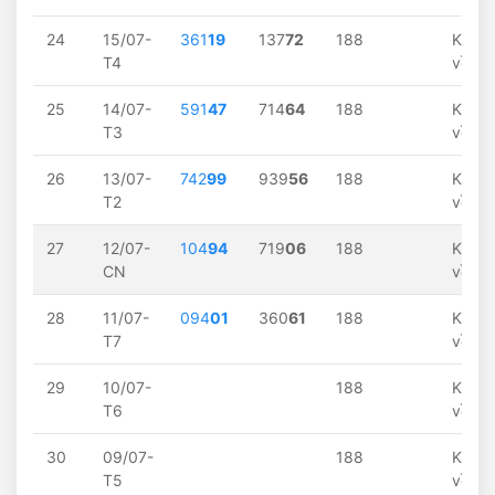
24
15/07-
361
19
137
72
188
Khôn
T4
về
25
14/07-
591
47
714
64
188
Khôn
T3
về
26
13/07-
742
99
939
56
188
Khôn
T2
về
27
12/07-
104
94
719
06
188
Khôn
CN
về
28
11/07-
094
01
360
61
188
Khôn
T7
về
29
10/07-
188
Khôn
T6
về
30
09/07-
188
Khôn
T5
về