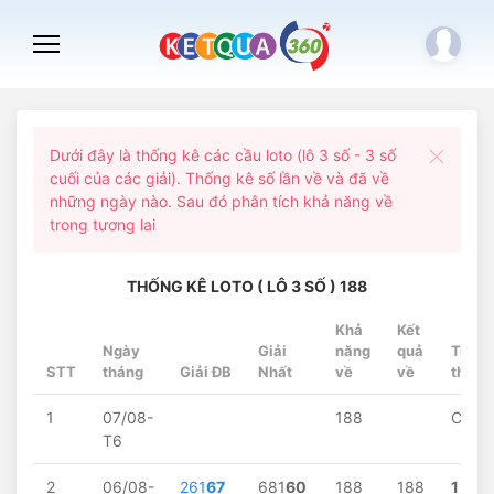
Dưới đây là thống kê các cầu loto (lô 3 số - 3 số
cuối của các giải). Thống kê số lần về và đã về
những ngày nào. Sau đó phân tích khả năng về
trong tương lai
THỐNG KÊ LOTO ( LÔ 3 SỐ ) 188
Khả
Kết
Ngày
Giải
năng
quả
Trạng
STT
tháng
Giải ĐB
Nhất
về
về
thái
1
07/08-
188
Chờ...
T6
2
06/08-
261
67
681
60
188
188
1
về
1