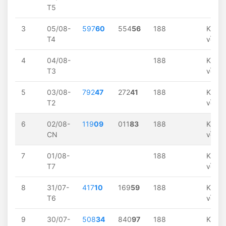
T5
3
05/08-
597
60
554
56
188
Khôn
T4
về
4
04/08-
188
Khôn
T3
về
5
03/08-
792
47
272
41
188
Khôn
T2
về
6
02/08-
119
09
011
83
188
Khôn
CN
về
7
01/08-
188
Khôn
T7
về
8
31/07-
417
10
169
59
188
Khôn
T6
về
9
30/07-
508
34
840
97
188
Khôn