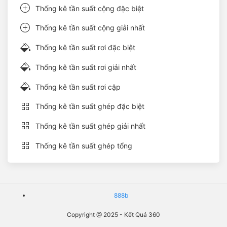
Thống kê tần suất cộng đặc biệt
Thống kê tần suất cộng giải nhất
Thống kê tần suất rơi đặc biệt
Thống kê tần suất rơi giải nhất
Thống kê tần suất rơi cặp
Thống kê tần suất ghép đặc biệt
Thống kê tần suất ghép giải nhất
Thống kê tần suất ghép tổng
888b
Copyright @ 2025 - Kết Quả 360