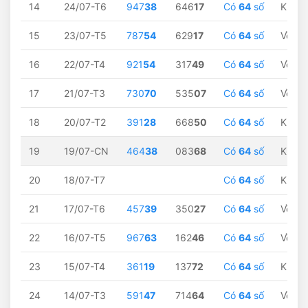
14
24/07-T6
947
38
646
17
Có
64
số
Không
15
23/07-T5
787
54
629
17
Có
64
số
Về
54
16
22/07-T4
921
54
317
49
Có
64
số
Về
54
17
21/07-T3
730
70
535
07
Có
64
số
Về
70
18
20/07-T2
391
28
668
50
Có
64
số
Không
19
19/07-CN
464
38
083
68
Có
64
số
Không
20
18/07-T7
Có
64
số
Không
21
17/07-T6
457
39
350
27
Có
64
số
Về
39
22
16/07-T5
967
63
162
46
Có
64
số
Về
63
23
15/07-T4
361
19
137
72
Có
64
số
Không
24
14/07-T3
591
47
714
64
Có
64
số
Về
47