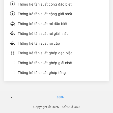
Thống kê tần suất cộng đặc biệt
Thống kê tần suất cộng giải nhất
Thống kê tần suất rơi đặc biệt
Thống kê tần suất rơi giải nhất
Thống kê tần suất rơi cặp
Thống kê tần suất ghép đặc biệt
Thống kê tần suất ghép giải nhất
Thống kê tần suất ghép tổng
888b
Copyright @ 2025 - Kết Quả 360